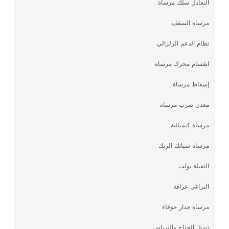
التعادل سلك مرساة
مرساة السقف
نظام الدعم الزلزالي
انقسام محرك مرساة
إسقاط مرساة
معدن ضرب مرساة
مرساة كيميائية
مرساة سبائك الزنك
الثقيلة بولت
البراغي عرافة
مرساة جدار جوفاء
تبديل الجناح والترباس