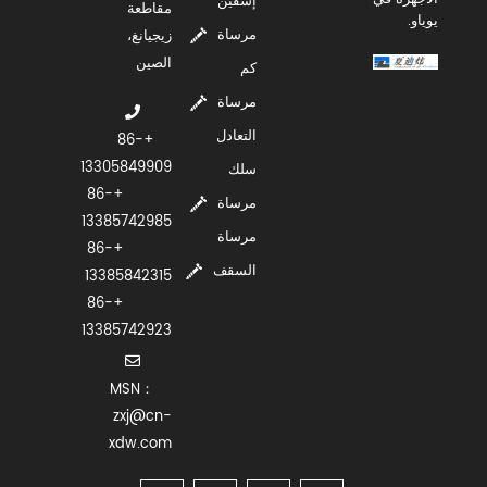
إسفين
مقاطعة
يوياو.
مرساة
زيجيانغ،
الصين
كم
مرساة
التعادل
+86-
13305849909
سلك
+86-
مرساة
13385742985
مرساة
+86-
السقف
13385842315
+86-
13385742923
MSN：
zxj@cn-
xdw.com