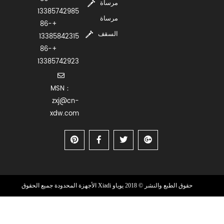
مرساة
13385742985
مرساة
+86-
السقف
13385842315
+86-
13385742923
MSN：
zxj@cn-
xdw.com
حقوق الطبع والنشر © 2018 يوياو Xiadi الأجهزة المحدودة جميع الحقوق
محفوظة
دعم فني : HWAQ