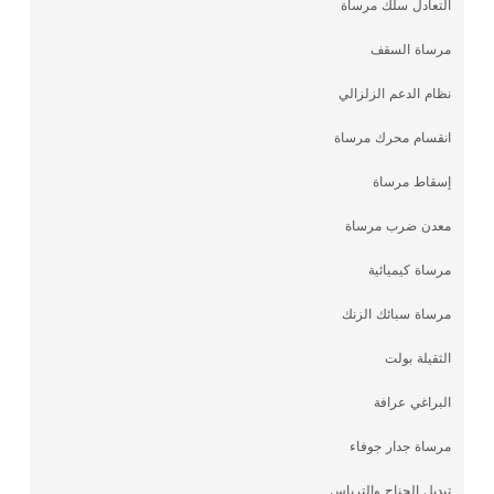
التعادل سلك مرساة
مرساة السقف
نظام الدعم الزلزالي
انقسام محرك مرساة
إسقاط مرساة
معدن ضرب مرساة
مرساة كيميائية
مرساة سبائك الزنك
الثقيلة بولت
البراغي عرافة
مرساة جدار جوفاء
تبديل الجناح والترباس