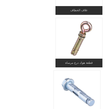
غلاف الخطاف
قطعة هوك درع مرساة