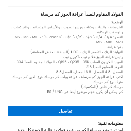
الفولاذ المقاوم للصدأ عرافة الجوز كم مرساة
الوضعية:
الخرسانة ، والبناء ، وكتلة ، ورسو الطوب ، والأساس المتصاعد ، والتركيبات ،
والوصلات الهيكلية
القطر: 1/4 "، S-door 6" ، 3/8 "، 1/2" ، 5/8 "، 3/4" ؛ M6 ، M8 ، M10 ،
M12 ، M16 ، M20
دفع: عرافة
النهاية: الزنك ، الأصفر الزنك ، HDG (الساخنة انخفض المغلفنة)
رئيس:عرافة الجوز،فلانج نوت ،أكورن نوت
المواد: الكربون الصلب Q195 ، Q235 ، 35K ، الفولاذ المقاوم للصدأ 304 ،
الفولاذ المقاوم للصدأ 316
المعدل: 4.8 المعدل، 6.8 المعدل، المعدل8.8
اكتب:عرافة الجوز كم مرساة ، عرافة بولت كم مرساة ،نوع العين كم مرساة
،هوك نوع كم مرساة
مرساة كم خاص (المكسيك)
كم: يمكن أن يكون حجم موضوع أيضا في BS / UNC.
تفاصيل
معلومات تقنية:
لقد تم تصنيع مرساة الكم من قطع فولاذية عالية الجودة.كل جزء