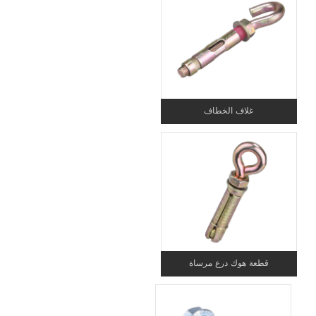
غلاف الخطاف
قطعة هوك درع مرساة