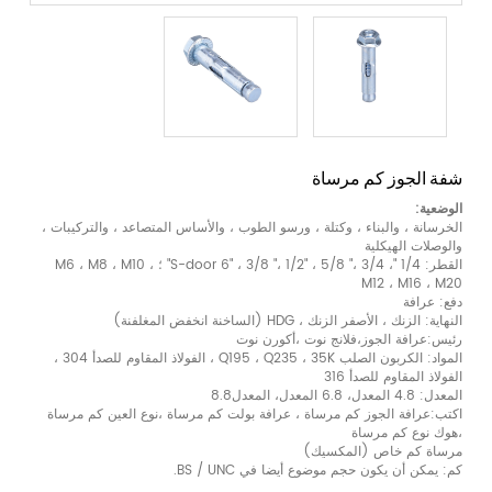
شفة الجوز كم مرساة
الوضعية:
الخرسانة ، والبناء ، وكتلة ، ورسو الطوب ، والأساس المتصاعد ، والتركيبات ،
والوصلات الهيكلية
القطر: 1/4 "، S-door 6" ، 3/8 "، 1/2" ، 5/8 "، 3/4" ؛ M6 ، M8 ، M10 ،
M12 ، M16 ، M20
دفع: عرافة
النهاية: الزنك ، الأصفر الزنك ، HDG (الساخنة انخفض المغلفنة)
رئيس:عرافة الجوز،فلانج نوت ،أكورن نوت
المواد: الكربون الصلب Q195 ، Q235 ، 35K ، الفولاذ المقاوم للصدأ 304 ،
الفولاذ المقاوم للصدأ 316
المعدل: 4.8 المعدل، 6.8 المعدل، المعدل8.8
اكتب:عرافة الجوز كم مرساة ، عرافة بولت كم مرساة ،نوع العين كم مرساة
،هوك نوع كم مرساة
مرساة كم خاص (المكسيك)
كم: يمكن أن يكون حجم موضوع أيضا في BS / UNC.