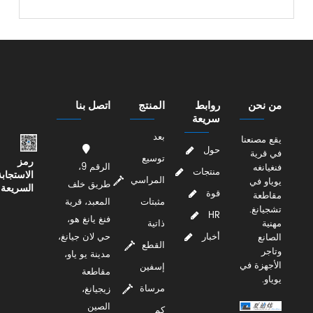
من نحن
روابط
المنتج
اتصل بنا
سريعة
بعد
يقع مصنعنا
حول
في قرية
توسيع
رمز
الرقم 9،
فنغيانغه
منتجات
الاستجابة
المراسي
يوياو في
طريق خلف
السريعة
قوة
مقاطعة
مثبتات
المعبد، قرية
تشجيانغ.
HR
فنغ يانغ هو،
مهنية
ذاتية
أخبار
حي لان جيانغ،
الصانع
القطع
وتاجر
مدينة يو ياو،
الأجهزة في
إسفين
مقاطعة
يوياو.
مرساة
زيجيانغ،
الصين
كم