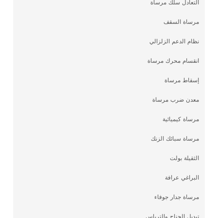
التعادل سلك مرساة
مرساة السقف
نظام الدعم الزلزالي
انقسام محرك مرساة
إسقاط مرساة
معدن ضرب مرساة
مرساة كيميائية
مرساة سبائك الزنك
الثقيلة بولت
البراغي عرافة
مرساة جدار جوفاء
تبديل الجناح والترباس