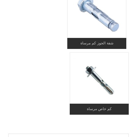
شفة الجوز كم مرساة
كم خاص مرساة