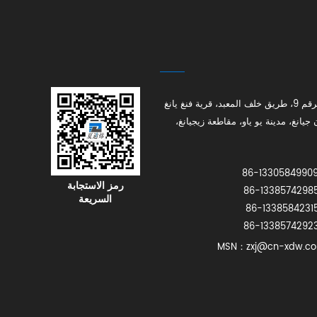
الرقم 9، طريق خلف المعبد، قرية فنغ يانغ
جيانغ، مدينة يو ياو، مقاطعة زيجيانغ،
رمز الاستجابة
السريعة