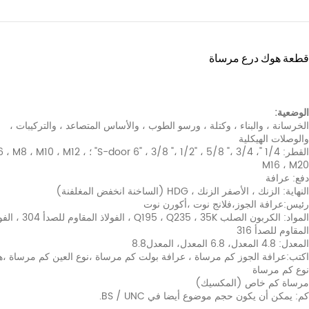
طعة هوك درع مرساة
لوضعية:
لخرسانة ، والبناء ، وكتلة ، ورسو الطوب ، والأساس المتصاعد ، والتركيبات ،
الوصلات الهيكلية
القطر: 1/4 "، S-door 6" ، 3/8 "، 1/2" ، 5/8 "، 3/4" ؛ 8 ، M10 ، M12
M16 ، M2
فع: عرافة
لنهاية: الزنك ، الأصفر الزنك ، HDG (الساخنة انخفض المغلفنة)
ئيس:عرافة الجوز،فلانج نوت ،أكورن نوت
المواد: الكربون الصلب Q195 ، Q235 ، 35K ، الفولاذ ا
لمقاوم للصدأ 316
لمعدل: 4.8 المعدل، 6.8 المعدل، المعدل8.8
كتب:عرافة الجوز كم مرساة ، عرافة بولت كم مرساة ،نوع العين كم مرساة ،
وع كم مرساة
رساة كم خاص (المكسيك)
م: يمكن أن يكون حجم موضوع أيضا في BS / UNC.