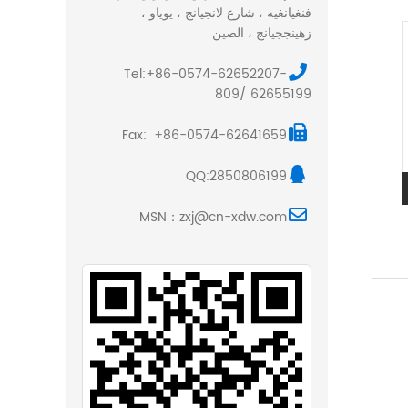
فنغيانغيه ، شارع لانجيانج ، يوياو ،
زهينججيانج ، الصين
Tel:+86-0574-62652207-
809/ 62655199
Fax: +86-0574-62641659
QQ:2850806199
MSN：zxj@cn-xdw.com