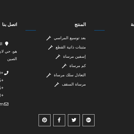
ة
المنتج
اتصل بنا
بعد توسيع المراسي
مثبتات ذاتية القطع
هو، حي لان 
إسفين مرساة
الصين
كم مرساة
+86-13305849909
التعادل سلك مرساة
+86-13385742985
مرساة السقف
+86-13385842315
+86-13385742923
MSN：zxj@cn-xdw.com