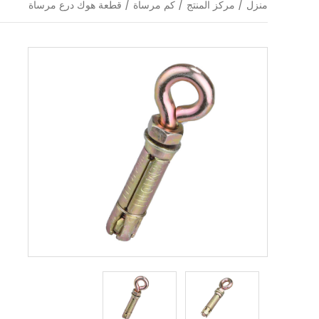
منزل
/
مركز المنتج
/
كم مرساة
/
قطعة هوك درع مرساة
ق
ا
ا
و
0
د
ا
ر
ا
ا
ا
ن
م
ك