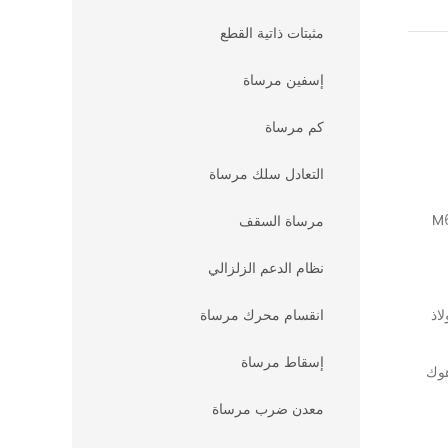
مثبتات ذاتية القطع
إسفين مرساة
كم مرساة
التعادل سلك مرساة
M6 ، M ،
مرساة السقف
نظام الدعم الزلزالي
لمقاوم للصدأ 304 ، الفولاذ
انقسام محرك مرساة
إسقاط مرساة
هوك
معدن ضرب مرساة