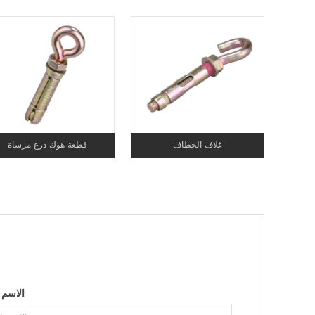
غلاف الخطاف
قطعة هوك درع مرساة
الاسم 