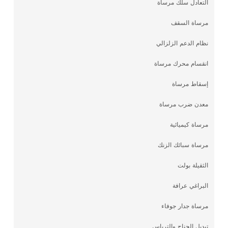
التعادل سلك مرساة
مرساة السقف
نظام الدعم الزلزالي
انقسام محرك مرساة
إسقاط مرساة
معدن ضرب مرساة
مرساة كيميائية
مرساة سبائك الزنك
الثقيلة بولت
البراغي عرافة
مرساة جدار جوفاء
تبديل الجناح والترباس