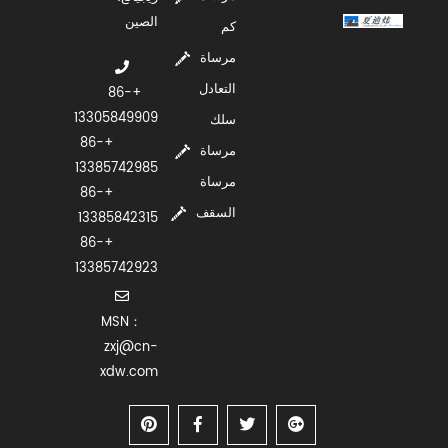
الصين
كم
مرساة
التعادل
+86-
13305849909
سلك
+86-
مرساة
13385742985
مرساة
+86-
السقف
13385842315
+86-
13385742923
MSN：
zxj@cn-
xdw.com