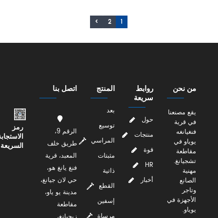
>
2
1
من نحن
روابط
المنتج
اتصل بنا
سريعة
بعد
يقع مصنعنا
حول
في قرية
توسيع
رمز
الرقم 9،
فنغيانغه
منتجات
الاستجابة
المراسي
يوياو في
طريق خلف
السريعة
قوة
مقاطعة
مثبتات
المعبد، قرية
تشجيانغ.
HR
فنغ يانغ هو،
مهنية
ذاتية
أخبار
حي لان جيانغ،
الصانع
القطع
وتاجر
مدينة يو ياو،
الأجهزة في
إسفين
مقاطعة
يوياو.
مرساة
زيجيانغ،