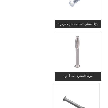
الزنك مطلي تقسيم محرك مرس...
الفولاذ المقاوم للصدأ انق...