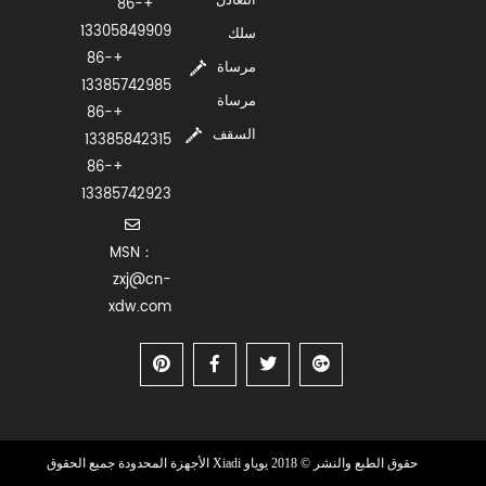
التعادل
+86-
13305849909
سلك
+86-
مرساة
13385742985
مرساة
+86-
السقف
13385842315
+86-
13385742923
MSN：
zxj@cn-
xdw.com
حقوق الطبع والنشر © 2018 يوياو Xiadi الأجهزة المحدودة جميع الحقوق