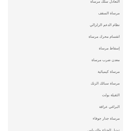
التعادل سلك مرساة
مرساة السقف
نظام الدعم الزلزالي
انقسام محرك مرساة
إسقاط مرساة
معدن ضرب مرساة
مرساة كيميائية
مرساة سبائك الزنك
الثقيلة بولت
البراغي عرافة
مرساة جدار جوفاء
تبديل الجناح والترباس