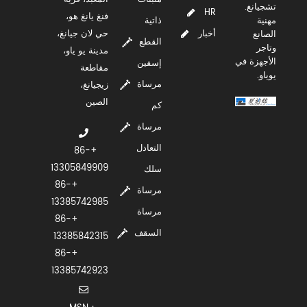
تشجيانغ.
HR
فنغ يانغ هو،
مهنية
ذاتية
أخبار
حي لان جيانغ،
الصانع
القطع
وتاجر
مدينة يو ياو،
الأجهزة في
إسفين
مقاطعة
يوياو.
مرساة
زيجيانغ،
الصين
كم
مرساة
التعادل
+86-
13305849909
سلك
+86-
مرساة
13385742985
مرساة
+86-
السقف
13385842315
+86-
13385742923