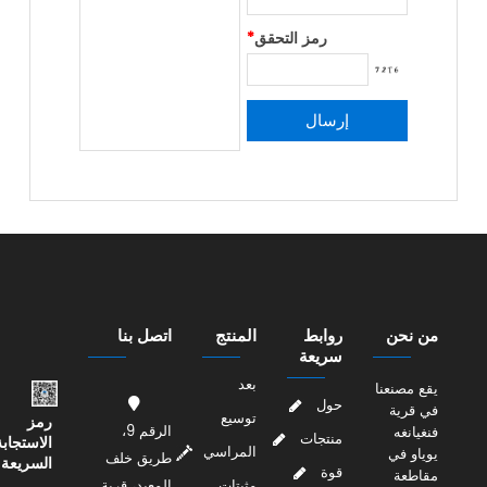
رمز التحقق
*
من نحن
روابط
المنتج
اتصل بنا
سريعة
بعد
يقع مصنعنا
حول
في قرية
توسيع
رمز
الرقم 9،
فنغيانغه
منتجات
الاستجابة
المراسي
يوياو في
طريق خلف
السريعة
قوة
مقاطعة
مثبتات
المعبد، قرية