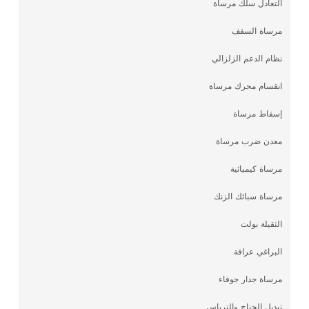
التعادل سلك مرساة
مرساة السقف
نظام الدعم الزلزالي
انقسام محرك مرساة
إسقاط مرساة
معدن ضرب مرساة
مرساة كيميائية
مرساة سبائك الزنك
الثقيلة بولت
البراغي عرافة
مرساة جدار جوفاء
تبديل الجناح والترباس