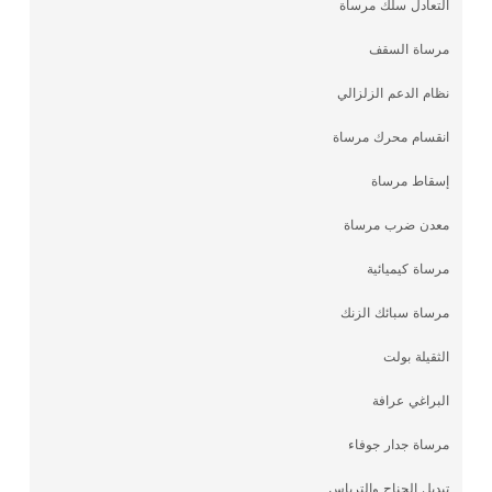
التعادل سلك مرساة
مرساة السقف
نظام الدعم الزلزالي
انقسام محرك مرساة
إسقاط مرساة
معدن ضرب مرساة
مرساة كيميائية
مرساة سبائك الزنك
الثقيلة بولت
البراغي عرافة
مرساة جدار جوفاء
تبديل الجناح والترباس