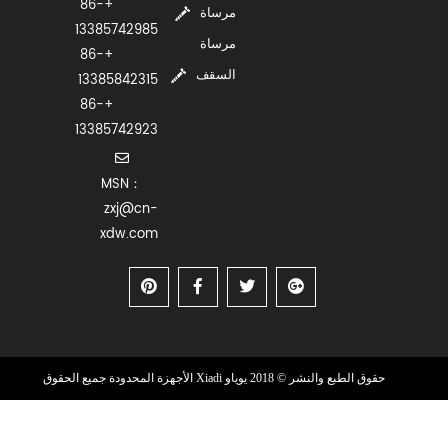
+86-
مرساة
13385742985
مرساة
+86-
السقف
13385842315
+86-
13385742923
MSN：
zxj@cn-
xdw.com
حقوق الطبع والنشر © 2018 يوياو Xiadi الأجهزة المحدودة جميع الحقوق
محفوظة
دعم فني : HWAQ