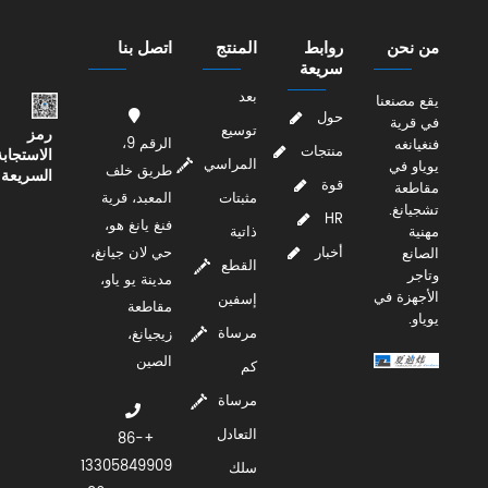
من نحن
روابط
المنتج
اتصل بنا
سريعة
بعد
يقع مصنعنا
حول
في قرية
توسيع
رمز
الرقم 9،
فنغيانغه
منتجات
الاستجابة
المراسي
يوياو في
طريق خلف
السريعة
قوة
مقاطعة
مثبتات
المعبد، قرية
تشجيانغ.
HR
فنغ يانغ هو،
مهنية
ذاتية
أخبار
حي لان جيانغ،
الصانع
القطع
وتاجر
مدينة يو ياو،
الأجهزة في
إسفين
مقاطعة
يوياو.
مرساة
زيجيانغ،
الصين
كم
مرساة
التعادل
+86-
13305849909
سلك