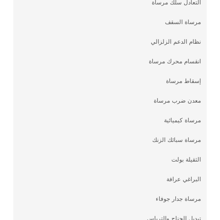
التعادل سلك مرساة
مرساة السقف
نظام الدعم الزلزالي
انقسام محرك مرساة
إسقاط مرساة
معدن ضرب مرساة
مرساة كيميائية
مرساة سبائك الزنك
الثقيلة بولت
البراغي عرافة
مرساة جدار جوفاء
تبديل الجناح والترباس