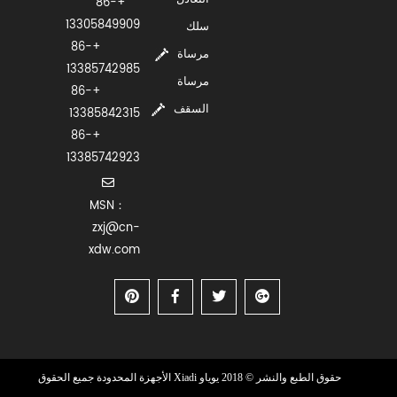
+86-
13305849909
سلك
+86-
مرساة
13385742985
مرساة
+86-
السقف
13385842315
+86-
13385742923
MSN：
zxj@cn-
xdw.com
حقوق الطبع والنشر © 2018 يوياو Xiadi الأجهزة المحدودة جميع الحقوق