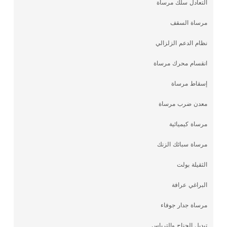
التعادل سلك مرساة
مرساة السقف
نظام الدعم الزلزالي
انقسام محرك مرساة
إسقاط مرساة
معدن ضرب مرساة
مرساة كيميائية
مرساة سبائك الزنك
الثقيلة بولت
البراغي عرافة
مرساة جدار جوفاء
تبديل الجناح والترباس