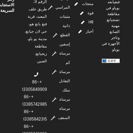
الرقم 9،
فنغيانغه
منتجات
الاستجابة
المراسي
يوياو في
طريق خلف
السريعة
قوة
مقاطعة
مثبتات
المعبد، قرية
تشجيانغ.
HR
فنغ يانغ هو،
مهنية
ذاتية
أخبار
حي لان جيانغ،
الصانع
القطع
وتاجر
مدينة يو ياو،
الأجهزة في
إسفين
مقاطعة
يوياو.
مرساة
زيجيانغ،
الصين
كم
مرساة
التعادل
+86-
13305849909
سلك
+86-
مرساة
13385742985
مرساة
+86-
السقف
13385842315
+86-