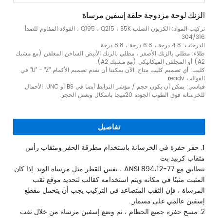
الزنك لوحة مزدوجة حلقة إسفين مرساة
تركيب المواد: الكربون الصلب Q195 ، Q215 ، 35K ، الفولاذ المقاوم للصدأ
304/316
الدرجات: 4.8 درجة ، 6.8 درجة ، 8.8 درجة
طلاء: مطلي بالزنك الأصفر ، مطلي بالزنك الأبيض الساخن المغلفن (مع مشبك
A2) أو المجلفن الميكانيكي (مع مشبك A2).
كليب: أي تصميم كليب متاح. الآن يمكننا أن نقدم تصميم الأكمام "U" - "Z" في
القوالب readv
قياسي: يمكن أن يكون حجم / مؤشر الترابط أيضا في BS أو UNC. الأحمال
للخرسانة فوق الطوب الجودة 20ميجا باسكال وبعض الحجر.
تفاصيل
1. حفر حفرة في الخرسانة باستخدام مطرقة الحفر ومثقاب رأس
مثقاب كربيد بت
تتطابق مع ANSI 894،12-77 ، نفس القطر مثل مرساة الوتد. إذا كان
المثبت مثبتًا في مكانه ويتم استخدامه كقالب لتحديد موقع ثقب
المرساة ، فإن الثقب المتصاعد في التركيب يجب أن يتحمل مقطع
إسفين عالمي على مسمار.
2. مسح حفرة جميع الحطام ، ثم وضع إسفين مرساة من خلال ثقب